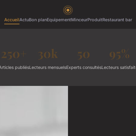
Accueil
Actu
Bon plan
Equipement
Minceur
Produit
Restaurant bar
250+
30k
50
95%
Articles publiés
Lecteurs mensuels
Experts consultés
Lecteurs satisfait