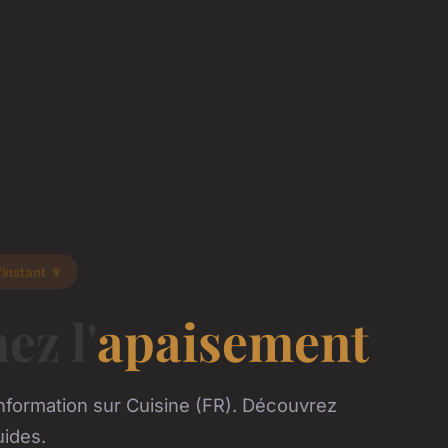
'instant 🍷
ez l'
apaisement
nformation sur Cuisine (FR). Découvrez
uides.